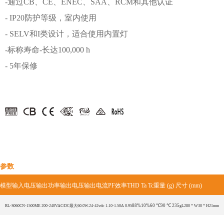
-通过CB、CE、ENEC、SAA、RCM和其他认证
- IP20防护等级，室内使用
- SELV和I类设计，适合使用内置灯
-标称寿命-长达100,000 h
- 5年保修
参数
模型
输入电压输出功率输出电压输出电流PF效率THD Ta Tc重量 (g) 尺寸 (mm)
88%
10%
60 ℃
90 ℃ 235
RL-S060CN-1500ME 200-240VAC/DC最大60.0W.24-42vdc 1.10-1.50A 0.95
g
L280 * W30 * H21mm